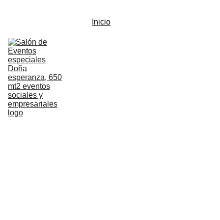
Inicio
Nosotros
Visitas
Paquetes
Política de 
privacidad
Detalles 
paquete 
Esperanza